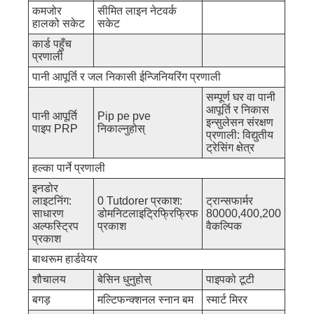
कमजोर
सीमित लाइन नेटवर्क
हालको सकेट
सकेट
कार्ड पहुँच
प्रणाली
पानी आपूर्ति र जल निकासी ईन्जिनियरिंग प्रणाली
सम्पूर्ण घर वा पानी
आपूर्ति र निकास
पानी आपूर्ति
Pip pe pve
इन्सुलेसन संरक्षण
पाइप PRP
निकाल्नुहोस्
प्रणाली: विद्युतीय
ट्रेसिंग क्षेत्र
हल्का पार्ने प्रणाली
इनडोर
लाइटनिंग:
0 Tutdorer प्रकाश:
ट्रान्सफार्मर
साधारण
डोमनिटलाइट्रिफ्रिफ्रिफ
80000,400,200
अल्फस्ट्रिप
प्रकाश
वैकल्पिक
प्रकाश
बाथरूम हार्डवेयर
शौचालय
बेसिन धुनुहोस्
पाइपको टूटी
बगड़
मल्टिफन्क्शनल स्नान बम
स्मार्ट मिरर