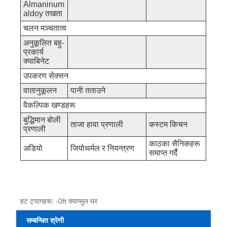
Almaninum
aldoy तखता
चलन मञ्चतात्व
अनुकूलित बहु-
प्रकार्य
क्याबिनेट
उपकरण सेक्सन
वातानुकूलन
पानी तताउने
वैकल्पिक खण्डहरू
बुद्धिमान बोली
ताजा हावा प्रणाली
कस्टम किचन
प्रणाली
काठका सैनिकहरू
अडियो
जियोथर्मल र नियन्त्रण
समाप्त गर्दै
हट ट्यागहरू: -0ft क्याप्सुल घर
सम्बन्धित श्रेणी