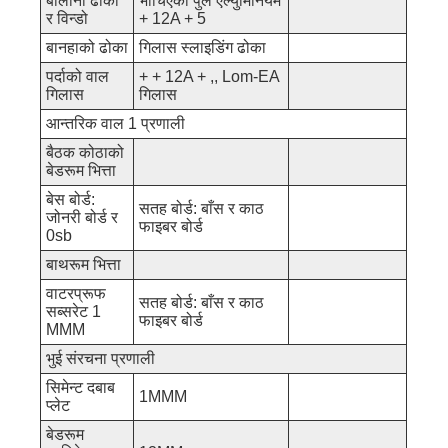
बालौनी ढोका
भाँचिएको पुल एल्युमिनियम
र विन्डो
+ 12A + 5
बानहाको ढोका
गिलास स्लाइडिंग ढोका
पर्दाको वाल
+ + 12A + ,, Lom-EA
गिलास
गिलास
आन्तरिक वाल 1 प्रणाली
बैठक कोठाको
बेडरूम भित्ता
बेस बोर्ड:
सतह बोर्ड: बाँस र काठ
जोनरी बोर्ड र
फाइबर बोर्ड
0sb
बाथरूम भित्ता
वाटरप्रूफ
सतह बोर्ड: बाँस र काठ
सब्सरेट 1
फाइबर बोर्ड
MMM
भुई संरचना प्रणाली
सिमेन्ट दबाब
1MMM
प्लेट
बेडरूम