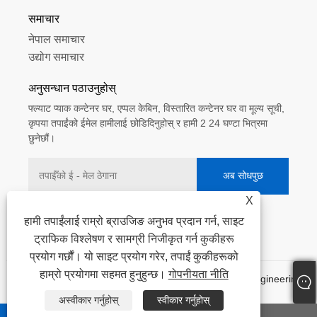
समाचार
नेपाल समाचार
उद्योग समाचार
अनुसन्धान पठाउनुहोस्
फ्ल्याट प्याक कन्टेनर घर, एप्पल केबिन, विस्तारित कन्टेनर घर वा मूल्य सूची,
कृपया तपाईंको ईमेल हामीलाई छोडिदिनुहोस् र हामी 2 24 घण्टा भित्रमा
छुनेछौं।
X
हामी तपाईंलाई राम्रो ब्राउजिङ अनुभव प्रदान गर्न, साइट
ट्राफिक विश्लेषण र सामग्री निजीकृत गर्न कुकीहरू
प्रयोग गर्छौं। यो साइट प्रयोग गरेर, तपाईं कुकीहरूको
हाम्रो प्रयोगमा सहमत हुनुहुन्छ।
गोपनीयता नीति
प्रतिलिपि अधिकार © 2025 Weifang Ante Steel Structure Engineering
Co., Ltd. सर्वाधिकार सुरक्षित।
अस्वीकार गर्नुहोस्
स्वीकार गर्नुहोस्
Links
|
Sitemap
|
RSS
|
XML
|
गोपनीयता नीति
|