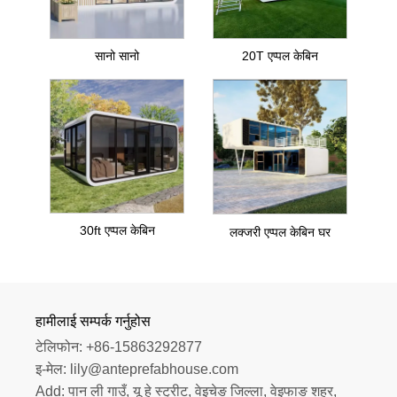
सानो सानो
20T एप्पल केबिन
30ft एप्पल केबिन
लक्जरी एप्पल केबिन घर
हामीलाई सम्पर्क गर्नुहोस
टेलिफोन:
+86-15863292877
इ-मेल:
lily@anteprefabhouse.com
Add:
पान ली गाउँ, यू हे स्ट्रीट, वेइचेङ जिल्ला, वेइफाङ शहर, 