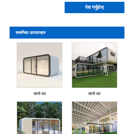
पेश गर्नुहोस्
सम्बन्धित उत्पादनहरु
सानो घर
सानो घर