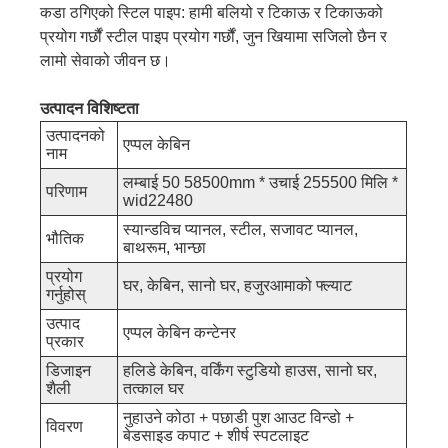
कडा ठगिएको स्टिल पाइप: हामी बलियो र टिकाऊ र टिकाऊको
प्रयोग गर्छौं स्टील पाइप प्रयोग गर्छौं, जुन खियामा सजिलो छैन र
लामो सेवाको जीवन छ।
उत्पादन विशिष्टता
उत्पादनको
एप्पल केबिन
नाम
लम्बाई 50 58500mm * उचाई 255500 मिलि *
परिणाम
wid22480
स्यान्डविच प्यानल, स्टील, सजावट प्यानल,
भौतिक
बाथरूम, भान्छा
प्रयोग
घर, केबिन, सानो घर, हजुरआमाको फ्ल्याट
गर्नुहोस्
उत्पाद
एप्पल केबिन कन्टेनर
प्रकार
डिजाइन
हलिडे केबिन, वर्किंग स्टुडियो हाउस, सानो घर,
शैली
तत्काल घर
नुहाउने कोठा + पछाडी पुश आउट विन्डो +
विवरण
बेडसाइड कपाट + शीर्ष स्पटलाइट