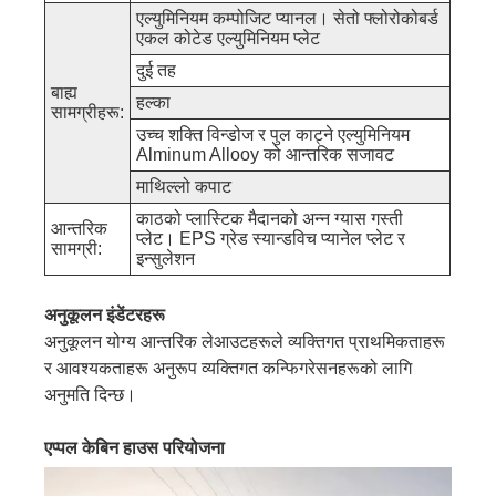
एल्युमिनियम कम्पोजिट प्यानल। सेतो फ्लोरोकोबर्ड
एकल कोटेड एल्युमिनियम प्लेट
दुई तह
बाह्य
हल्का
सामग्रीहरू:
उच्च शक्ति विन्डोज र पुल काट्ने एल्युमिनियम
Alminum Allooy को आन्तरिक सजावट
माथिल्लो कपाट
काठको प्लास्टिक मैदानको अन्न ग्यास गस्ती
आन्तरिक
प्लेट। EPS ग्रेड स्यान्डविच प्यानेल प्लेट र
सामग्री:
इन्सुलेशन
अनुकूलन इंडेंटरहरू
अनुकूलन योग्य आन्तरिक लेआउटहरूले व्यक्तिगत प्राथमिकताहरू
र आवश्यकताहरू अनुरूप व्यक्तिगत कन्फिगरेसनहरूको लागि
अनुमति दिन्छ।
एप्पल केबिन हाउस परियोजना