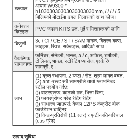
PVC / एल्युमिनियम प्रख्यातबाट बनेको।
आयाम W9300 *
भ्कयाल
h10303030303030303030mm, / / ​​/ / / 5
मिलिमको मोटाईमा डबल गिलासको साथ ग्लेज।
कनेक्शन
PVC जडान KITS छत, भुइँ र भित्ताहरूको लागि
किटहरू
3c / CI / CE / ST / SAM मानक, वितरण बक्स,
बिजुली
लाइट्स, स्विच, सकेटहरू, आदिको साथ।
फर्निचर, सेनेटरी, भान्छा, a / c, अफिस, डर्मीटरी,
वैकल्पिक
टोलियत, भान्छा, स्टोरेटिंग प्यासेज, एस्केरिंग
सामानहरू
सामग्री, ए।
(1) द्रुत स्थापना: 2 घण्टा / सेट, श्रम लागत बचत;
(2) anti-रस्ट: सबै सामग्रीले तातो ग्लाभनिज्ड
स्टील प्रयोग गर्दछ;
()) वाटरप्रूफ: काठको छत, भित्ता बिना;
लाभ
()) फायरप्रोफ: ग्रेड रेटिंग रेटिंग
()) साधारण जाउपर्स: केवल 12PS कंक्रीट बोक
फाउंडेशन चाहिन्छ;
()) विन्ड-प्रतिरोधी (11 स्तर) र एन्टी-जति-परिचाल
(cus ग्रेड)
उत्पाद सुविधा