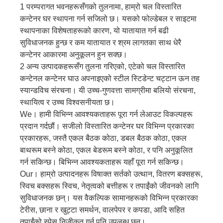
1 परम्परागत भवनहरूसँगको तुलनामा, हाम्रो चल विस्तारित
कन्टेनर घर स्थापना गर्न सजिलो छ। यसको फोल्डेबल र साइटमा
स्थापनाका विशेषताहरूको कारण, यो यातायात गर्न बढी
सुविधाजनक हुन्छ र कम यातायात र श्रम लागतका साथ धेरै
कन्टेनर आकारमा अनुकूलन हुन सक्छ।
2 अन्य उत्पादकहरूसँग तुलना गरिएको, एटेको चल विस्तारित
कन्टेनल कन्टेनर घाउ अपनाइएको स्टील स्टिडेन्ट चट्टान ऊन तह
स्यान्डविच संरचना। यी उच्च-गुणवत्ता सामग्रीमा बलियो संरचना,
स्थायित्व र उच्च विश्वसनीयता छ।
We। हामी विभिन्न आवश्यकताहरू पूरा गर्न लेआउट विकल्पहरू
प्रदान गर्दछौं। सजीलो विस्तारित कन्टेनर घर विभिन्न प्रकारका
प्रकारहरू, जस्तै एकल बैठक कोठा, डबल बैठक कोठा, एकल
बाथरूम बस्ने कोठा, एकल बेडरूम बस्ने कोठा, र पनि अनुकूलित
गर्न सकिन्छ। बिभिन्न आवश्यकताहरू यहाँ पूरा गर्न सकिन्छ।
Our। हाम्रो उत्पादनहरू विषाक्त सर्तको उत्थान, वितरण बक्सहरू,
स्विच बक्सहरू स्विच, नेतृत्वको बत्तीहरू र तपाईंको जीवनको लागि
सुविधाजनक छन्। यस वैकल्पिक सामानहरूको विभिन्न प्रकारका
टेरीस, छाना र खुट्टा समर्थन, वालपेपर र कपडा, आदि सहित
तपाईंको स्पेस निजीकृत गर्न पनि उपलब्ध छन्।