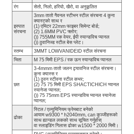
रंग
सेतो, निलो, हरियो, खैरो, वा अनुकूलित
3mm तातो गैवनल स्टीभन स्टील संरचना 4 कुना
क्यास्टको साथ र
इस्पात
(1) एमिटर 22mm फाइबर सिमेन्ट बोर्ड;
संरचना
(2) 1.6MM PVC फ्लोर;
()) 755MM रक वेयर, ईपी स्यान्डविच प्यानल
()) ठुवानिज्ड स्टील बेस प्लेट।
स्तम्भ
3MMT LOWVANIDEID स्टील संरचना
भिता
M 75 मिमी EPS / रक ऊन स्यान्डविच प्यानल
3-4mmm तातो जलन ट्र्यावनिज स्टील संरचना।
कुना क्यास्स र
(1) ठुवन स्टीवना स्टील कभर;
छत
(2) 75 75 मिमी EPS SHACTICHICH प्यानल
स्यानेजा प्यानल;
()) 75 75mm EPS स्यान्डविच प्यानल स्यानेजा
प्यानल;
स्टिल / एल्युमिनियम फ्रेमबाट बनेको
आयाम w9300 * h2040mm, can कुञ्जीहरूको
ढोका
साथ ह्यान्डल लकको साथ सूचित गर्नुहोस्
वा स्लाइडिंग गिलास ढोका w1500 * 2000 मिमी।