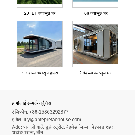
20TET क्याप्सुल घर
-0ft क्याप्सुल घर
१ बेडरूम क्याप्सुल हाउस
2 बेडरूम क्याप्सुल घर
हामीलाई सम्पर्क गर्नुहोस
टेलिफोन:
+86-15863292877
इ-मेल:
lily@anteprefabhouse.com
Add:
पान ली गाउँ, यू हे स्ट्रीट, वेइचेङ जिल्ला, वेइफाङ शहर, 
शेडोङ प्रान्त, चीन