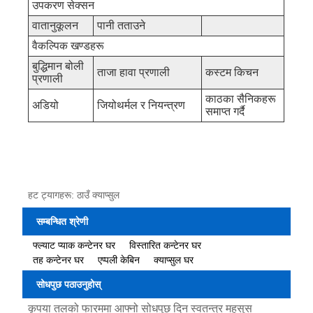
उपकरण सेक्सन
वातानुकूलन
पानी तताउने
वैकल्पिक खण्डहरू
बुद्धिमान बोली
ताजा हावा प्रणाली
कस्टम किचन
प्रणाली
काठका सैनिकहरू
अडियो
जियोथर्मल र नियन्त्रण
समाप्त गर्दै
हट ट्यागहरू: ठाउँ क्याप्सुल
सम्बन्धित श्रेणी
फ्ल्याट प्याक कन्टेनर घर
विस्तारित कन्टेनर घर
तह कन्टेनर घर
एप्पली केबिन
क्याप्सुल घर
सोधपुछ पठाउनुहोस्
कृपया तलको फारममा आफ्नो सोधपुछ दिन स्वतन्त्र महसुस