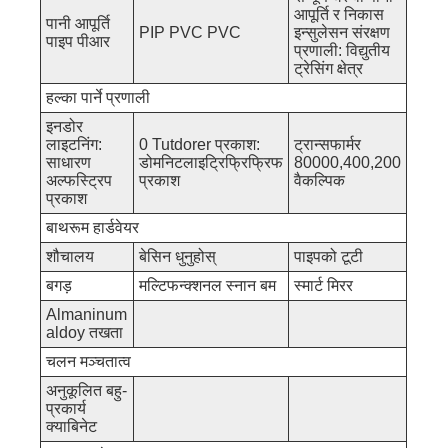
आपूर्ति र निकास
पानी आपूर्ति
PIP PVC PVC
इन्सुलेसन संरक्षण
पाइप पीआर
प्रणाली: विद्युतीय
ट्रेसिंग क्षेत्र
हल्का पार्ने प्रणाली
इनडोर
लाइटनिंग:
0 Tutdorer प्रकाश:
ट्रान्सफार्मर
साधारण
डोमनिटलाइट्रिफ्रिफ्रिफ
80000,400,200
अल्फस्ट्रिप
प्रकाश
वैकल्पिक
प्रकाश
बाथरूम हार्डवेयर
शौचालय
बेसिन धुनुहोस्
पाइपको टूटी
बगड़
मल्टिफन्क्शनल स्नान बम
स्मार्ट मिरर
Almaninum
aldoy तखता
चलन मञ्चतात्व
अनुकूलित बहु-
प्रकार्य
क्याबिनेट